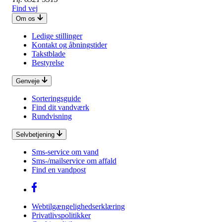
Find vej
Om os
Ledige stillinger
Kontakt og åbningstider
Takstblade
Bestyrelse
Genveje
Sorteringsguide
Find dit vandværk
Rundvisning
Selvbetjening
Sms-service om vand
Sms-/mailservice om affald
Find en vandpost
Webtilgængelighedserklæring
Privatlivspolitikker