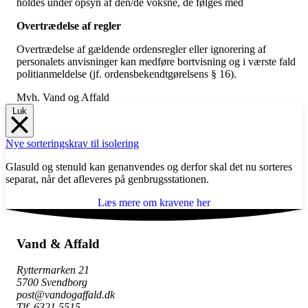
holdes under opsyn af den/de voksne, de følges med
Overtrædelse af regler
Overtrædelse af gældende ordensregler eller ignorering af
personalets anvisninger kan medføre bortvisning og i værste fald
politianmeldelse (jf. ordensbekendtgørelsens § 16).
Mvh. Vand og Affald
Luk
Nye sorteringskrav til isolering
Glasuld og stenuld kan genanvendes og derfor skal det nu sorteres
separat, når det afleveres på genbrugsstationen.
Læs mere om kravene her
Vand & Affald
Ryttermarken 21
5700 Svendborg
post@vandogaffald.dk
Tlf. 6321 5515