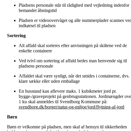
Pladsens personale står til rådighed med vejledning indenfor
bemandet åbningstid
Pladsen er videoovervåget og alle nummerplader scannes ve
indkørsel til pladsen
Sortering
Alt affald skal sorteres efter anvisningen på skiltene ved de
enkelte containere
Ved tvivl om sortering af affald bedes man henvende sig til
pladsens personale
Affaldet skal være synligt, når det smides i containerne, dvs. 
klare sække eller uden emballage
En husstand kan aflevere maks. 1 kubikmeter jord pr.
bygge-/graveprojekt på genbrugsstationen. Jordmængder ove
1 ku skal anmeldes til Svendborg Kommune på:
svendborg.dk/borger/natur-og-miljoe/jord/flytning-af-jord
Børn
Børn er velkomne på pladsen, men skal af hensyn til sikkerheden