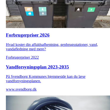
Forbrugerpriser 2026
Hvad koster din affaldsafhentning, genbrugsstationer, vand,
vandafledning med mere?
Forbrugerpriser 2022
Vandforsyningsplan 2023-2035
På Svendborg Kommunes hjemmeside kan du læse
vandforsyningsplanen.
www.svendborg.dk