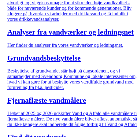
alvorligt, og vi gør os umage for at sikre den høje vandkvalitet -
både for nuværende kunder og for kommende generationer. Bliv
klogere på, hvordan vi arbejder med drikkevand og få indblik i
vores drikkevandsanalyser.
Analyser fra vandværker og ledningsnet
Her finder du analyser fra vores vandværker og ledningsnet.
Grundvandsbeskyttelse
Beskyttelse af grundvandet står højt på dagsordenen, og vi
samarbejder med Svendborg Kommune og lokale interessenter om,
hvad vi kan gøre for at beskytte vores værdifulde grundvand mod
forurening fra bl.a. pesticider.
Fjernaflæste vandmålere
I løbet af 2025 og 2026 udskifter Vand og Affald alle vandmålere ti
fjernaflæste målere. De nye vandmålere bliver aflæst automatisk, så
du ikke længere skal indberette dit årlige forbrug til Vand og Affald