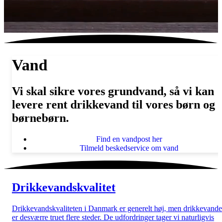
Vand
Vi skal sikre vores grundvand, så vi kan
levere rent drikkevand til vores børn og
børnebørn.
Find en vandpost her
Tilmeld beskedservice om vand
Drikkevandskvalitet
Drikkevandskvaliteten i Danmark er generelt høj, men drikkevande
er desværre truet flere steder. De udfordringer tager vi naturligvis