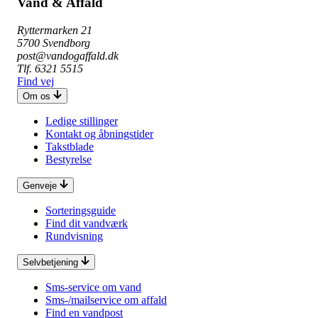
Vand & Affald
Ryttermarken 21
5700 Svendborg
post@vandogaffald.dk
Tlf. 6321 5515
Find vej
Om os
Ledige stillinger
Kontakt og åbningstider
Takstblade
Bestyrelse
Genveje
Sorteringsguide
Find dit vandværk
Rundvisning
Selvbetjening
Sms-service om vand
Sms-/mailservice om affald
Find en vandpost