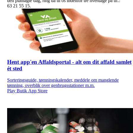
den planlagte dag, ring da til os indenfor tre hverdage på tlf.:
63 21 55 15.
Hent app'en Affaldsportal - alt om dit affald samlet
ét sted
Sorteringsguide, tømningskalender, meddele om manglende
tømning, overblik over genbrugsstationer m.m.
Play Butik
App Store