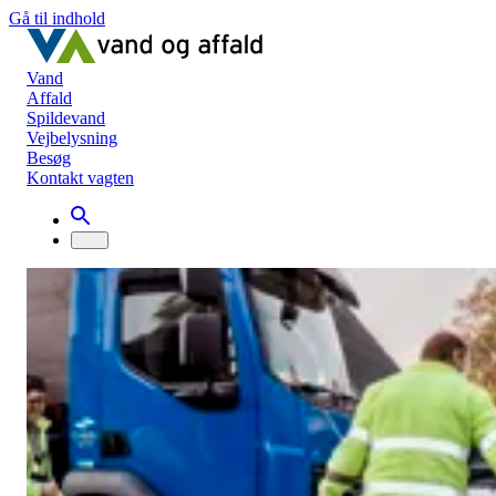
Gå til indhold
Vand
Affald
Spildevand
Vejbelysning
Besøg
Kontakt vagten
Affald
Genbrugsbilen
Genbrugsbilen
I Svendborg Kommune kommer
Genbrugsbilen forbi din adresse én gang
om måneden og henter plast, haveaffald,
indbo, hårde hvidevarer, farligt affald og
andet. Her finder du information om,