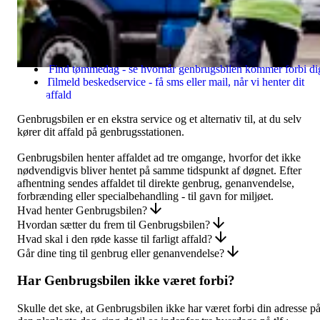
hvad du skal være opmærksom på, når d
sætter frem til Genbrugsbilen.
Find tømmedag - se hvornår genbrugsbilen kommer forbi di
Tilmeld beskedservice - få sms eller mail, når vi henter dit
affald
Genbrugsbilen er en ekstra service og et alternativ til, at du selv
kører dit affald på genbrugsstationen.
Genbrugsbilen henter affaldet ad tre omgange, hvorfor det ikke
nødvendigvis bliver hentet på samme tidspunkt af døgnet. Efter
afhentning sendes affaldet til direkte genbrug, genanvendelse,
forbrænding eller specialbehandling - til gavn for miljøet.
Hvad henter Genbrugsbilen?
Hvordan sætter du frem til Genbrugsbilen?
Hvad skal i den røde kasse til farligt affald?
Går dine ting til genbrug eller genanvendelse?
Har Genbrugsbilen ikke været forbi?
Skulle det ske, at Genbrugsbilen ikke har været forbi din adresse p