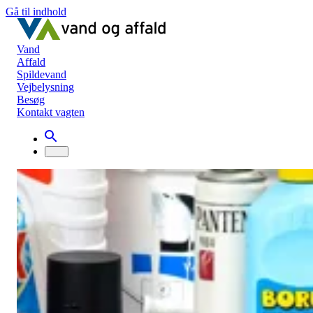
Gå til indhold
Vand
Affald
Spildevand
Vejbelysning
Besøg
Kontakt vagten
Affald
Farligt affald
Farligt affald
Spraydåser, malingrester, kemikalier,
neglelak: Farligt affald er ting fra vores
hverdag, som kan skade miljøet eller os
selv, når det ender som affald.