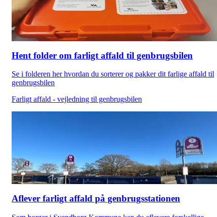
Hent folder om farligt affald til genbrugsbilen
Se i folderen her hvordan du sorterer og pakker dit farlige affald til
genbrugsbilen
Farligt affald - vejledning til genbrugsbilen
Aflever farligt affald på genbrugsstationen