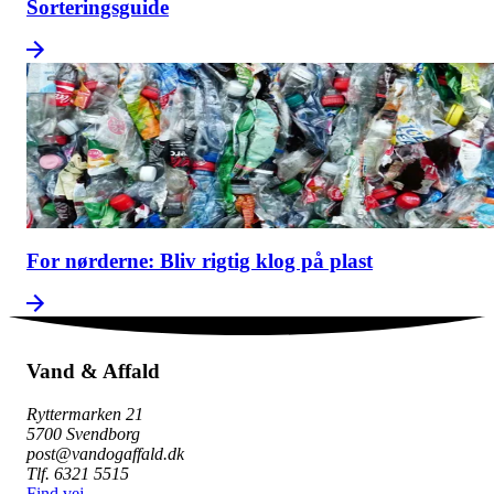
Sorteringsguide
For nørderne: Bliv rigtig klog på plast
Vand & Affald
Ryttermarken 21
5700 Svendborg
post@vandogaffald.dk
Tlf. 6321 5515
Find vej