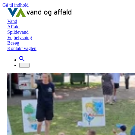
Gå til indhold
Vand
Affald
Spildevand
Vejbelysning
Besøg
Kontakt vagten
Besøg
Rundvisning og undervisning
Få besøg af os
Få besøg af os
Vi kommer gerne ud på skoler og i
børnehaver for at fortælle om affald,
genanvendelse og genbrug, for at gøre je
klogere på, hvordan vi producerer rent
drikkevand eller for at fortælle, hvordan