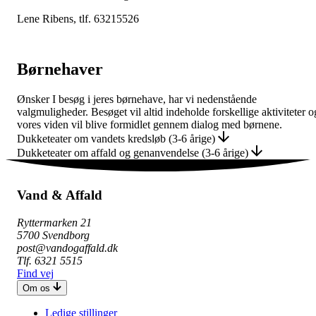
Lene Ribens, tlf. 63215526
Børnehaver
Ønsker I besøg i jeres børnehave, har vi nedenstående
valgmuligheder. Besøget vil altid indeholde forskellige aktiviteter o
vores viden vil blive formidlet gennem dialog med børnene.
Dukketeater om vandets kredsløb (3-6 årige)
Dukketeater om affald og genanvendelse (3-6 årige)
Vand & Affald
Ryttermarken 21
5700 Svendborg
post@vandogaffald.dk
Tlf. 6321 5515
Find vej
Om os
Ledige stillinger