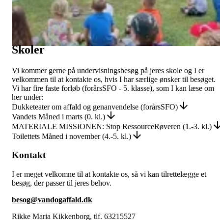
vi håndterer spildevandet, så det ikke
forurener vores omgivelser.
Skoler
Vi kommer gerne på undervisningsbesøg på jeres skole og I er
velkommen til at kontakte os, hvis I har særlige ønsker til besøget.
Vi har fire faste forløb (forårsSFO - 5. klasse), som I kan læse om
her under:
Dukketeater om affald og genanvendelse (forårsSFO)
Vandets Måned i marts (0. kl.)
MATERIALE MISSIONEN: Stop RessourceRøveren (1.-3. kl.)
Toilettets Måned i november (4.-5. kl.)
Kontakt
I er meget velkomne til at kontakte os, så vi kan tilrettelægge et
besøg, der passer til jeres behov.
besog@vandogaffald.dk
Rikke Maria Kikkenborg, tlf. 63215527