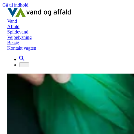
Gå til indhold
Vand
Affald
Spildevand
Vejbelysning
Besøg
Kontakt vagten
Bestilling af materiale til boligselskaber
Hvis I er et boligselskab og har brug for
madspande, madaffaldsposer eller
sorteringsfoldere, kan I bestille det via
formularen her.
Hvis I er et boligselskab og har brug for madspande,
madaffaldsposer eller sorteringsfoldere, kan I bestille det via