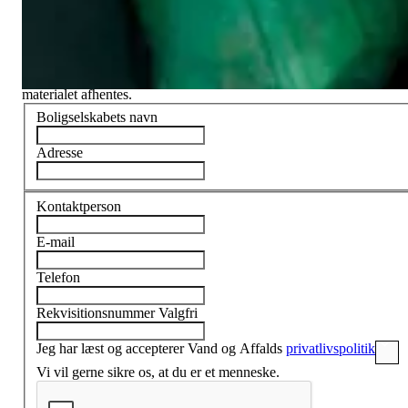
formularen her.
Materialet skal afhentes på en af vores
genbrugsstationer
.
I vil modtage en bekræftelse på bestillingen fra os, og herefter kan
materialet afhentes.
Boligselskabets navn
Adresse
Kontaktperson
E-mail
Telefon
Rekvisitionsnummer
Valgfri
Jeg har læst og accepterer Vand og Affalds
privatlivspolitik
Vi vil gerne sikre os, at du er et menneske.