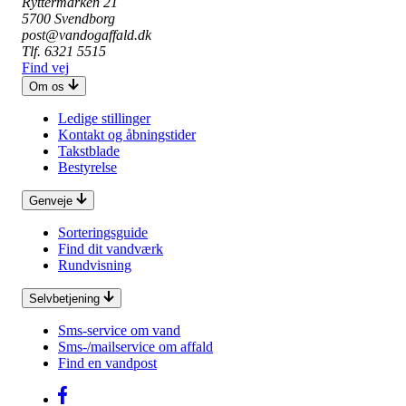
Ryttermarken 21
5700 Svendborg
post@vandogaffald.dk
Tlf. 6321 5515
Find vej
Om os
Ledige stillinger
Kontakt og åbningstider
Takstblade
Bestyrelse
Genveje
Sorteringsguide
Find dit vandværk
Rundvisning
Selvbetjening
Sms-service om vand
Sms-/mailservice om affald
Find en vandpost