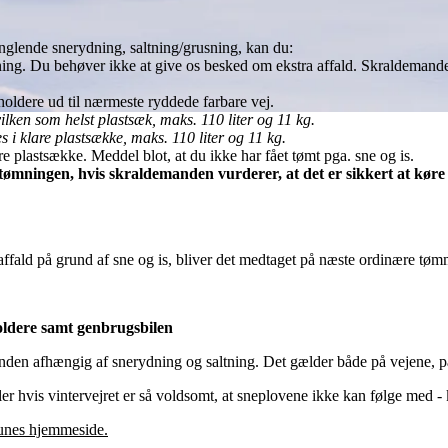
nglende snerydning, saltning/grusning, kan du:
tømning. Du behøver ikke at give os besked om ekstra affald. Skraldema
eholdere ud til nærmeste ryddede farbare vej.
vilken som helst plastsæk, maks. 110 liter og 11 kg.
s i klare plastsække, maks. 110 liter og 11 kg.
re plastsække. Meddel blot, at du ikke har fået tømt pga. sne og is.
ømningen, hvis skraldemanden vurderer, at det er sikkert at køre p
fald på grund af sne og is, bliver det medtaget på næste ordinære tø
oldere samt genbrugsbilen
nden afhængig af snerydning og saltning. Det gælder både på vejene, på 
eller hvis vintervejret er så voldsomt, at sneplovene ikke kan følge med -
nes hjemmeside.