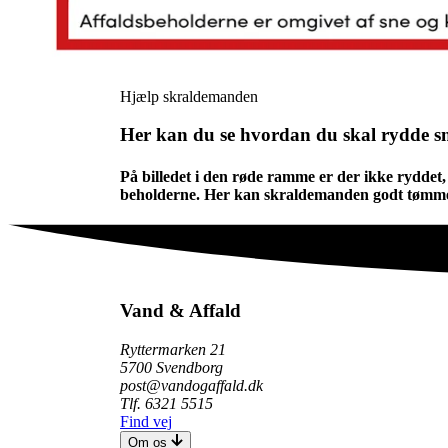
Hjælp skraldemanden
Her kan du se hvordan du skal rydde s
På billedet i den røde ramme er der ikke rydde
beholderne. Her kan skraldemanden godt tømme b
Vand & Affald
Ryttermarken 21
5700 Svendborg
post@vandogaffald.dk
Tlf. 6321 5515
Find vej
Om os