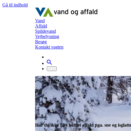
Gå til indhold
Vand
Affald
Spildevand
Vejbelysning
Besøg
Kontakt vagten
Affald
Affald om vinteren
Affald om vinteren
Om vinteren kan det være svært f
side kan du læse om dine muligh
Har du ikke fået hentet affald pga. sne og isglatt