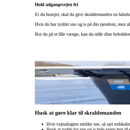
Hold adgangsvejen fri
Er du husejer, skal du give skraldemanden en håndsr
Hvis du har ryddet sne og is på din ejendom, men alli
Bor du på et lille vænge, kan du stille dine beholder
Husk at gøre klar til skraldemanden
Hvis vejrudsigten melder sne, så sæt redskabe
Husk at rydde for sne og is hele vejen hen til