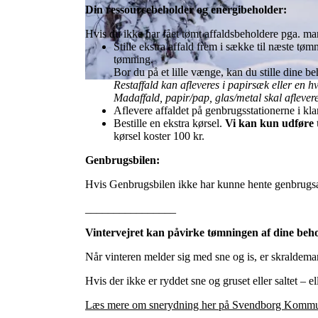
Din ressourcebeholder og energibeholder:
Hvis du ikke har fået tømt affaldsbeholdere pga. ma
Stille ekstra affald frem i sække til næste 
tømning.
Bor du på et lille vænge, kan du stille dine b
Restaffald kan afleveres i papirsæk eller en h
Madaffald, papir/pap, glas/metal skal aflevere
Aflevere affaldet på genbrugsstationerne i kla
Bestille en ekstra kørsel.
Vi kan kun udføre t
kørsel koster 100 kr.
Genbrugsbilen:
Hvis Genbrugsbilen ikke har kunne hente genbrugsaf
________________
Vintervejret kan påvirke tømningen af dine beh
Når vinteren melder sig med sne og is, er skraldema
Hvis der ikke er ryddet sne og gruset eller saltet – 
Læs mere om snerydning her på Svendborg Kommu