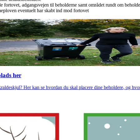
e fortovet, adgangsvejen til beholderne samt området rundt om behold
neploven eventuelt har skabt ind mod fortovet
lads her
kraldeskjul? Her kan se hvordan du skal placere dine beholdere, og hvo