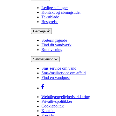
Ledige stillinger
Kontakt og åbningstider
Takstblade
Bestyrelse
Genveje
Sorteringsguide
Find dit vandværk
Rundvisning
Selvbetjening
Sms-service om vand
Sms-/mailservice om affald
Find en vandpost
Webtilgængelighedserklæring
Privatlivspolitikker
Cookiepolitik
Kontakt
Forside