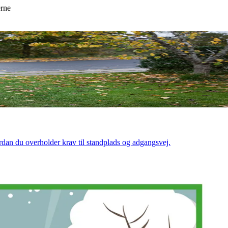
erne
rdan du overholder krav til standplads og adgangsvej.