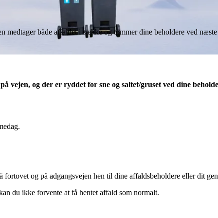
nden medtager både affaldet i sække og tømmer dine beholdere ved næst
å vejen, og der er ryddet for sne og saltet/gruset ved dine beholde
mmedag.
fortovet og på adgangsvejen hen til dine affaldsbeholdere eller dit gen
 kan du ikke forvente at få hentet affald som normalt.