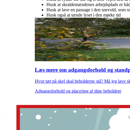
Husk at skraldemændenes arbejdsplads er båd
Husk at lave en passage i den snevold, som s
Husk også at tænde lyset i den mørke tid
Læs mere om adgangsforhold og standp
Hvor tæt på skel skal beholderne stå? Må jeg lave s
Adgangsforhold og placering af dine beholdere