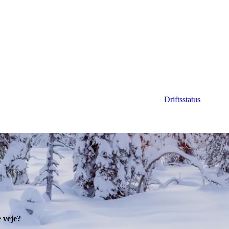
Driftsstatus
or skraldemanden at komme ordentligt til, nå
eder, hvis du ikke har fået hentet affald o
e veje?