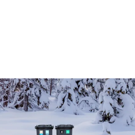
r vejene er glatte af is eller sneet til. På
g hvad du kan gøre for at hjælpe skraldeman