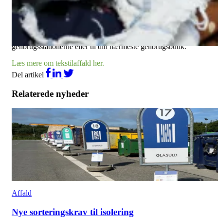
Tekstilaffald er tekstiler, der er for dårlige til at blive genbrugt. Det
kan være slidt, hullet eller plettet tøj. Tekstilaffald er også f.eks.
sengelinned, håndklæder, gardiner, plaider, duge, dyner og puder.
Du kan selvfølgelig stadig aflevere tøj og sko til genbrug på
genbrugsstationerne eller til din nærmeste genbrugsbutik.
Læs mere om tekstilaffald her.
Del artikel
Relaterede nyheder
Affald
Nye sorteringskrav til isolering