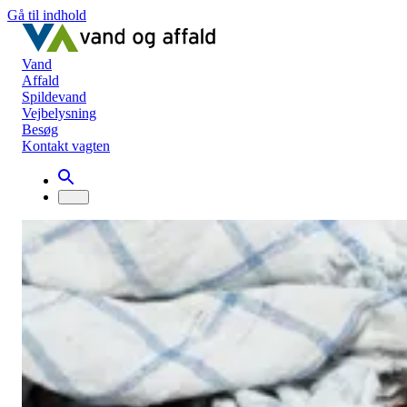
Gå til indhold
Vand
Affald
Spildevand
Vejbelysning
Besøg
Kontakt vagten
Nyheder
Tekstilaffald
Tekstilaffald
Affald
1. juli 2023
Du kan nu aflevere tekstilaffald til Genbrugsbilen og på
genbrugsstationerne.