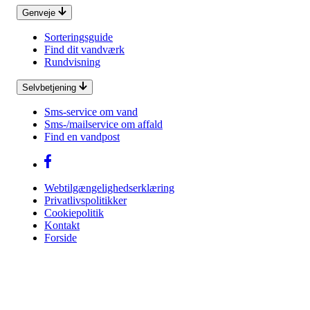
Genveje
Sorteringsguide
Find dit vandværk
Rundvisning
Selvbetjening
Sms-service om vand
Sms-/mailservice om affald
Find en vandpost
Webtilgængelighedserklæring
Privatlivspolitikker
Cookiepolitik
Kontakt
Forside