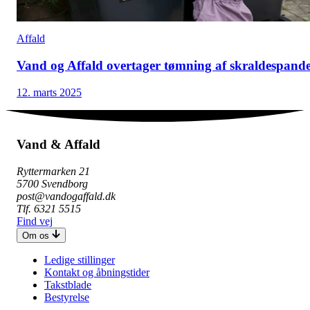
Affald
Vand og Affald overtager tømning af skraldespand
12. marts 2025
Vand & Affald
Ryttermarken 21
5700 Svendborg
post@vandogaffald.dk
Tlf. 6321 5515
Find vej
Om os
Ledige stillinger
Kontakt og åbningstider
Takstblade
Bestyrelse