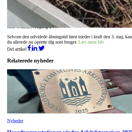
Fra den 3. maj udvider vi åbningstiden for aflevering af haveaffald
på genbrugsstationen i Svendborg. Det betyder, at man alle ugens
dage, kan aflevere haveaffald i tidsrummet 18.00-22.00, som er
uden for den bemandede åbningstid. For at kunne benytte sig af de
udvidede åbningstid, skal man oprette sig som bruger i vores syste
som vi kalder Adgang 24-7.
Selvom den udvidede åbningstid først træder i kraft den 3. maj, kan
du allerede nu oprette dig som bruger.
Læs mere hér.
Del artikel
Relaterede nyheder
Nyheder