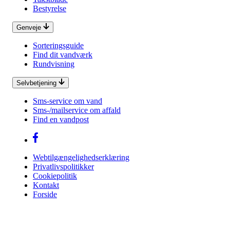
Bestyrelse
Genveje
Sorteringsguide
Find dit vandværk
Rundvisning
Selvbetjening
Sms-service om vand
Sms-/mailservice om affald
Find en vandpost
Webtilgængelighedserklæring
Privatlivspolitikker
Cookiepolitik
Kontakt
Forside