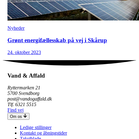
Nyheder
Grønt energifællesskab på vej i Skårup
24. oktober 2023
Vand & Affald
Ryttermarken 21
5700 Svendborg
post@vandogaffald.dk
Tlf. 6321 5515
Find vej
Om os
Ledige stillinger
Kontakt og åbningstider
Takstblade