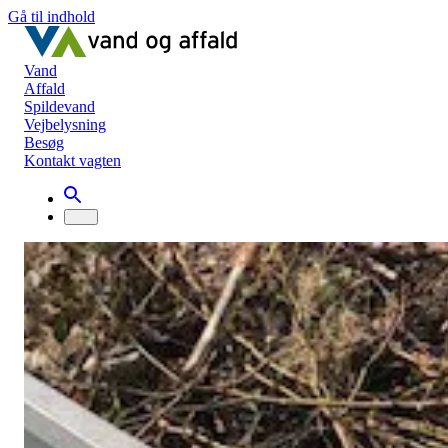
Gå til indhold
Vand
Affald
Spildevand
Vejbelysning
Besøg
Kontakt vagten
Nyheder
Udvidet åbningstid for aflevering af haveaffald i
Svendborg fra den 3. maj
Udvidet åbningstid for aflevering af
haveaffald i Svendborg fra den 3. maj
Nyheder
7. april 2021