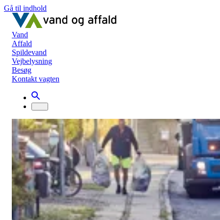
Gå til indhold
Vand
Affald
Spildevand
Vejbelysning
Besøg
Kontakt vagten
Nyheder
Vi søger nye kolleger til genbrugsbilen
Vi søger nye kolleger til genbrugsbilen
Stillingen er besat
11. september 2020
Har du lyst til et job med meget kundekontakt og med vejen som
arbejdsplads? Så er jobbet som chauffør på vores genbrugsbil måsk
noget for dig.