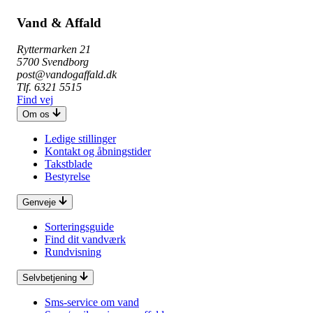
Vand & Affald
Ryttermarken 21
5700 Svendborg
post@vandogaffald.dk
Tlf. 6321 5515
Find vej
Om os
Ledige stillinger
Kontakt og åbningstider
Takstblade
Bestyrelse
Genveje
Sorteringsguide
Find dit vandværk
Rundvisning
Selvbetjening
Sms-service om vand