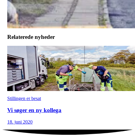
STILLINGERNE ER BESAT.
Læs mere om stillingen her
Del artikel
Relaterede nyheder
Stillingen er besat
Vi søger en ny kollega
18. juni 2020