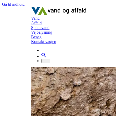
Gå til indhold
Vand
Affald
Spildevand
Vejbelysning
Besøg
Kontakt vagten
Vand
Analyser fra vandværker og ledningsnet
An
Analyser fra vandværker og led
Analyser fra ledningsnet 2022