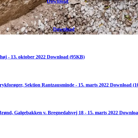
øj - 17. oktober 2022
Download
(94KB)
ervej - 13. oktober 2022
Download
(96KB)
øj - 13. oktober 2022
Download
(95KB)
rykforøger, Sektion Rantzausminde - 15. marts 2022
Download
(1
rønd, Galgebakken v. Bregnedalsvej 18 - 15. marts 2022
Downlo