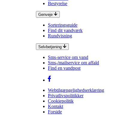
Bestyrelse
Genveje
Sorteringsguide
Find dit vandværk
Rundvisning
Selvbetjening
Sms-service om vand
Sms-/mailservice om affald
Find en vandpost
Webtilgængelighedserklæring
Privatlivspolitikker
Cookiepolitik
Kontakt
Forside