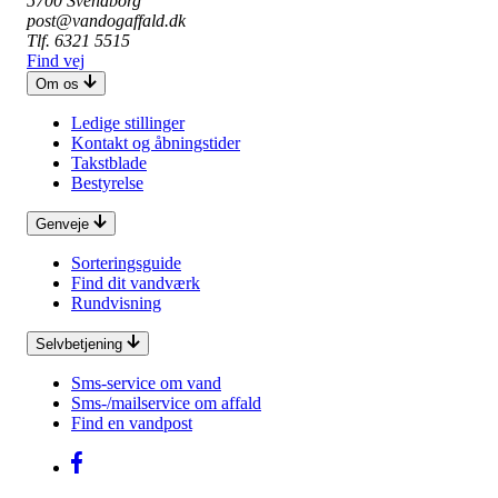
5700 Svendborg
post@vandogaffald.dk
Tlf. 6321 5515
Find vej
Om os
Ledige stillinger
Kontakt og åbningstider
Takstblade
Bestyrelse
Genveje
Sorteringsguide
Find dit vandværk
Rundvisning
Selvbetjening
Sms-service om vand
Sms-/mailservice om affald
Find en vandpost