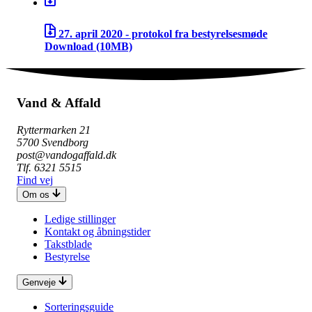
27. april 2020 - protokol fra bestyrelsesmøde
Download
(10MB)
Vand & Affald
Ryttermarken 21
5700 Svendborg
post@vandogaffald.dk
Tlf. 6321 5515
Find vej
Om os
Ledige stillinger
Kontakt og åbningstider
Takstblade
Bestyrelse
Genveje
Sorteringsguide