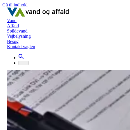
Gå til indhold
Vand
Affald
Spildevand
Vejbelysning
Besøg
Kontakt vagten
Bestyrelsesprotokoller
Bestyrelsesprotokoller 2020
Bestyrelsesprotokoller 2020
Protokoller 2020 - Svendborg Forsyning, Svendborg Vand,
Svendborg Spildevand, Svendborg Affald og Svendborg
Forsyningsservice