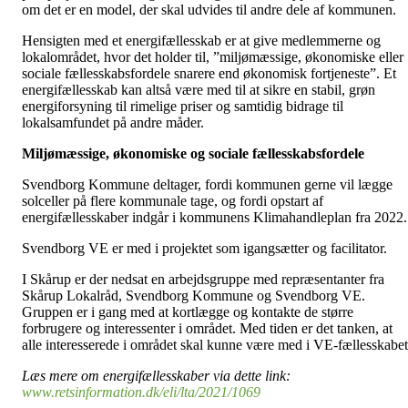
om det er en model, der skal udvides til andre dele af kommunen.
Hensigten med et energifællesskab er at give medlemmerne og
lokalområdet, hvor det holder til, ”miljømæssige, økonomiske eller
sociale fællesskabsfordele snarere end økonomisk fortjeneste”. Et
energifællesskab kan altså være med til at sikre en stabil, grøn
energiforsyning til rimelige priser og samtidig bidrage til
lokalsamfundet på andre måder.
Miljømæssige, økonomiske og sociale fællesskabsfordele
Svendborg Kommune deltager, fordi kommunen gerne vil lægge
solceller på flere kommunale tage, og fordi opstart af
energifællesskaber indgår i kommunens Klimahandleplan fra 2022.
Svendborg VE er med i projektet som igangsætter og facilitator.
I Skårup er der nedsat en arbejdsgruppe med repræsentanter fra
Skårup Lokalråd, Svendborg Kommune og Svendborg VE.
Gruppen er i gang med at kortlægge og kontakte de større
forbrugere og interessenter i området. Med tiden er det tanken, at
alle interesserede i området skal kunne være med i VE-fællesskabe
Læs mere om energifællesskaber via dette link:
www.retsinformation.dk/eli/lta/2021/1069