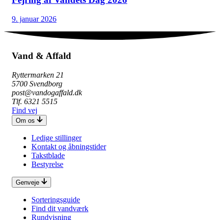
9. januar 2026
Vand & Affald
Ryttermarken 21
5700 Svendborg
post@vandogaffald.dk
Tlf. 6321 5515
Find vej
Om os
Ledige stillinger
Kontakt og åbningstider
Takstblade
Bestyrelse
Genveje
Sorteringsguide
Find dit vandværk
Rundvisning