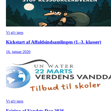
Vi gi'r igen
Kickstart af Affaldsindsamlingen (1.-3. klasser)
16. januar 2026
Vi gi'r igen
Fejring af Vandets Dag 2026