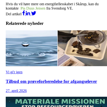
Hvis du vil høre mere om energifællesskabet i Skårup, kan du
kontakte
Pia Duus Jensen
fra Svendorg VE.
Del artikel
Relaterede nyheder
Vi gi'r igen
Tilbud om prøveforberedelse for afgangselever
27. april 2026