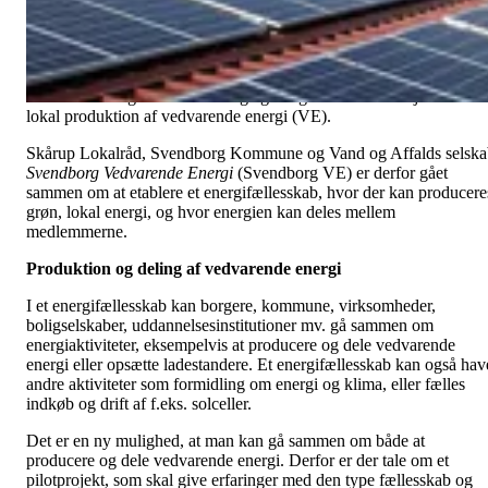
kommune og forsyningsselskab om at lave et energifællesskab.
Hensigten er, at der skal produceres en masse grøn energi, og så
meget som muligt skal forbruges lokalt
Stigende energipriser, svingende forsyningssikkerhed,
klimaforandringer – der er mange gode grunde til at arbejde med
lokal produktion af vedvarende energi (VE).
Skårup Lokalråd, Svendborg Kommune og Vand og Affalds selska
Svendborg Vedvarende Energi
(Svendborg VE) er derfor gået
sammen om at etablere et energifællesskab, hvor der kan producere
grøn, lokal energi, og hvor energien kan deles mellem
medlemmerne.
Produktion og deling af vedvarende energi
I et energifællesskab kan borgere, kommune, virksomheder,
boligselskaber, uddannelsesinstitutioner mv. gå sammen om
energiaktiviteter, eksempelvis at producere og dele vedvarende
energi eller opsætte ladestandere. Et energifællesskab kan også hav
andre aktiviteter som formidling om energi og klima, eller fælles
indkøb og drift af f.eks. solceller.
Det er en ny mulighed, at man kan gå sammen om både at
producere og dele vedvarende energi. Derfor er der tale om et
pilotprojekt, som skal give erfaringer med den type fællesskab og