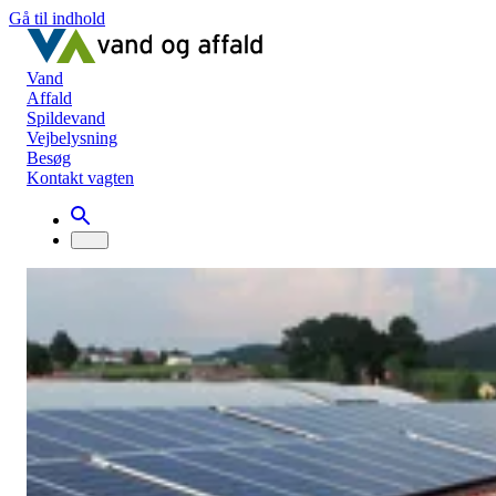
Gå til indhold
Vand
Affald
Spildevand
Vejbelysning
Besøg
Kontakt vagten
Nyheder
Fællesskab om vedvarende energi på vej i Skårup
Fællesskab om vedvarende energi på vej 
Skårup
Vi gi'r igen
29. marts 2023
Et nyt fællesskab er på vej i Skårup. Her samarbejder lokalråd,