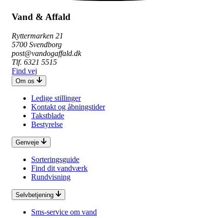
Vand & Affald
Ryttermarken 21
5700 Svendborg
post@vandogaffald.dk
Tlf. 6321 5515
Find vej
Om os
Ledige stillinger
Kontakt og åbningstider
Takstblade
Bestyrelse
Genveje
Sorteringsguide
Find dit vandværk
Rundvisning
Selvbetjening
Sms-service om vand