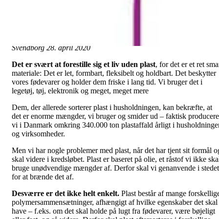
rum), madaffald og restaffald. Plasten derimod skal fortsat afleveres
til genbrugsbil/storskraldsbil eller på genbrugsstationen, hvorfra det
bliver sendt til genanvendelse. Men hvorfor nu det?
Klummen er skrevet af Pia Duus Jensen og bragt i Ugeavisen
Svendborg 28. april 2020
Det er svært at forestille sig et liv uden plast
, for det er et ret sma
materiale: Det er let, formbart, fleksibelt og holdbart. Det beskytter
vores fødevarer og holder dem friske i lang tid. Vi bruger det i
legetøj, tøj, elektronik og meget, meget mere
Dem, der allerede sorterer plast i husholdningen, kan bekræfte, at
det er enorme mængder, vi bruger og smider ud – faktisk producere
vi i Danmark omkring 340.000 ton plastaffald årligt i husholdninge
og virksomheder.
Men vi har nogle problemer med plast, når det har tjent sit formål o
skal videre i kredsløbet. Plast er baseret på olie, et råstof vi ikke ska
bruge unødvendige mængder af. Derfor skal vi genanvende i stedet
for at brænde det af.
Desværre er det ikke helt enkelt.
Plast består af mange forskellig
polymersammensætninger, afhængigt af hvilke egenskaber det skal
have – f.eks. om det skal holde på lugt fra fødevarer, være bøjeligt