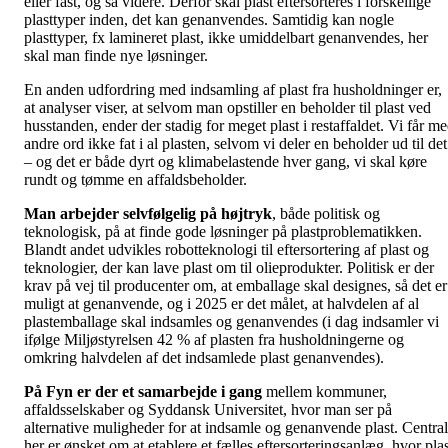
eller fast, og så videre. Derfor skal plast eftersorteres i forskellige
plasttyper inden, det kan genanvendes. Samtidig kan nogle
plasttyper, fx lamineret plast, ikke umiddelbart genanvendes, her
skal man finde nye løsninger.
En anden udfordring med indsamling af plast fra husholdninger er,
at analyser viser, at selvom man opstiller en beholder til plast ved
husstanden, ender der stadig for meget plast i restaffaldet. Vi får m
andre ord ikke fat i al plasten, selvom vi deler en beholder ud til det
– og det er både dyrt og klimabelastende hver gang, vi skal køre
rundt og tømme en affaldsbeholder.
Man arbejder selvfølgelig på højtryk
, både politisk og
teknologisk, på at finde gode løsninger på plastproblematikken.
Blandt andet udvikles robotteknologi til eftersortering af plast og
teknologier, der kan lave plast om til olieprodukter. Politisk er der
krav på vej til producenter om, at emballage skal designes, så det er
muligt at genanvende, og i 2025 er det målet, at halvdelen af al
plastemballage skal indsamles og genanvendes (i dag indsamler vi
ifølge Miljøstyrelsen 42 % af plasten fra husholdningerne og
omkring halvdelen af det indsamlede plast genanvendes).
På Fyn er der et samarbejde i gang
mellem kommuner,
affaldsselskaber og Syddansk Universitet, hvor man ser på
alternative muligheder for at indsamle og genanvende plast. Central
her er ønsket om at etablere et fælles eftersorteringsanlæg, hvor plas