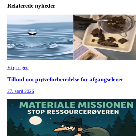
Relaterede nyheder
Vi gi'r igen
Tilbud om prøveforberedelse for afgangselever
27. april 2026