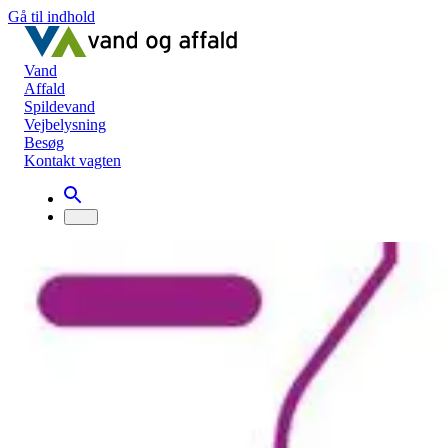
Gå til indhold
Vand
Affald
Spildevand
Vejbelysning
Besøg
Kontakt vagten
Nyheder
Klumme: Hvad skal der ske med plasten?
Klumme: Hvad skal der ske med plasten
Vi gi'r igen
29. april 2020
Når vi til september får nye affaldsordninger, vil mange nok kigge
langt efter en affaldsbeholder til plast. I de affaldsbeholdere, vi
uddeler, er der plads til pap/papir (samme rum), glas/metal (samme