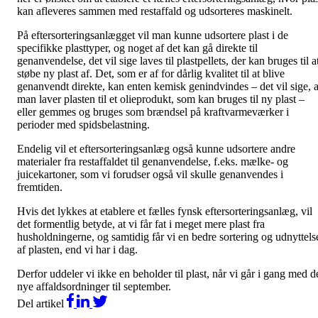
kan afleveres sammen med restaffald og udsorteres maskinelt.
På eftersorteringsanlægget vil man kunne udsortere plast i de
specifikke plasttyper, og noget af det kan gå direkte til
genanvendelse, det vil sige laves til plastpellets, der kan bruges til a
støbe ny plast af. Det, som er af for dårlig kvalitet til at blive
genanvendt direkte, kan enten kemisk genindvindes – det vil sige, a
man laver plasten til et olieprodukt, som kan bruges til ny plast –
eller gemmes og bruges som brændsel på kraftvarmeværker i
perioder med spidsbelastning.
Endelig vil et eftersorteringsanlæg også kunne udsortere andre
materialer fra restaffaldet til genanvendelse, f.eks. mælke- og
juicekartoner, som vi forudser også vil skulle genanvendes i
fremtiden.
Hvis det lykkes at etablere et fælles fynsk eftersorteringsanlæg, vil
det formentlig betyde, at vi får fat i meget mere plast fra
husholdningerne, og samtidig får vi en bedre sortering og udnyttels
af plasten, end vi har i dag.
Derfor uddeler vi ikke en beholder til plast, når vi går i gang med d
nye affaldsordninger til september.
Del artikel