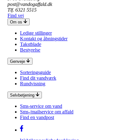
post@vandogaffald.dk
Tlf. 6321 5515
Find vej
Om os
Ledige stillinger
Kontakt og åbningstider
Takstblade
Bestyrelse
Genveje
Sorteringsguide
Find dit vandværk
Rundvisning
Selvbetjening
Sms-service om vand
Sms-/mailservice om affald
Find en vandpost