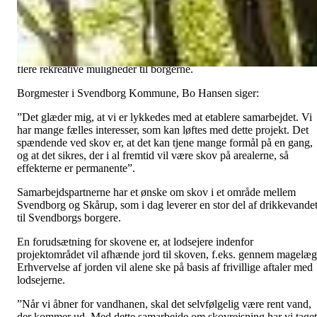
og Affald A/S og Naturstyrelsen indledt et samarbejde med henblik
på at rejse ny skov.
Formålet med at rejse nye skove er flerstrenget. Skov kan sikre rent
drikkevand, binde CO2 fra atmosfæren, øge biodiversiteten og giv
flere rekreative muligheder til borgerne.
Borgmester i Svendborg Kommune, Bo Hansen siger:
”Det glæder mig, at vi er lykkedes med at etablere samarbejdet. Vi
har mange fælles interesser, som kan løftes med dette projekt. Det
spændende ved skov er, at det kan tjene mange formål på en gang,
og at det sikres, der i al fremtid vil være skov på arealerne, så
effekterne er permanente”.
Samarbejdspartnerne har et ønske om skov i et område mellem
Svendborg og Skårup, som i dag leverer en stor del af drikkevande
til Svendborgs borgere.
En forudsætning for skovene er, at lodsejere indenfor
projektområdet vil afhænde jord til skoven, f.eks. gennem magelæg
Erhvervelse af jorden vil alene ske på basis af frivillige aftaler med
lodsejerne.
”Når vi åbner for vandhanen, skal det selvfølgelig være rent vand,
der kommer ud. Med dette samarbejde om skovrejsning har vi taget