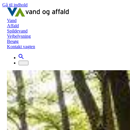
Gå til indhold
Vand
Affald
Spildevand
Vejbelysning
Besøg
Kontakt vagten
Nyheder
Nye skove i Svendborg
Nye skove i Svendborg
Drikkevand
20. februar 2020
Der er skabt grobund for, at Svendborg snart får nye skove.
Forhåbentlig vil 540 ha ny skov gro frem i den østlige del af
Svendborg Kommune. I hvert fald har Svendborg Kommune, Van