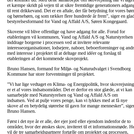
et kæmpe skridt på vejen til at sikre fremtidige generationers adgan
til rent drikkevand. Det er en aftale, der får betydning for vores bør
og børnebørn, og som rækker flere hundrede år frem”, siger en gla
bestyrelsesformand for Vand og Affald A/S, Søren Kongegaard.
Skovene vil blive offentlige og have adgang for alle. Forud for
etableringen vil kommunen, Vand og Affald A/S og Naturstyrelsen
inddrage borgerne i processen ved at invitere relevante
interesseorganisationer, lodsejere, naboer, beboerforeninger og and
med interesse i projektet til at deltage med idéer og forslag til
etableringen af det kommende skovprojekt.
Bruno Hansen, formand for Miljø- og Naturudvalget i Svendborg
Kommune har store forventninger til projektet.
”Vi har lige vedtaget en Klima- og Energipolitik, hvor skovrejsning
er et af vores indsatsområder. Det er derfor en stor glæde, at vi kan
samarbejde med Naturstyrelsen og Vand og Affald A/S om
indsatsen. Ved at pulje vores penge, kan vi lykkes med at få nye
skove af en betydelig størrelse til gavn for mange mennesker”, sige
Bruno Hansen.
Først i det nye år er alle, der ejer jord eller ejendom indenfor de to
områder, hvor der ønskes skov, inviteret til et informationsmøde. H
vil de tre samarbejdspartnere fortælle om projektet og processen,