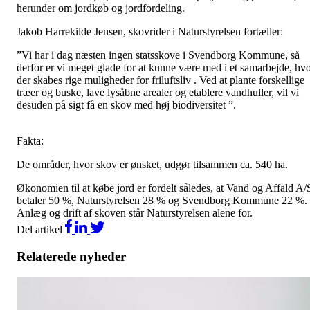
herunder om jordkøb og jordfordeling.
Jakob Harrekilde Jensen, skovrider i Naturstyrelsen fortæller:
”Vi har i dag næsten ingen statsskove i Svendborg Kommune, så
derfor er vi meget glade for at kunne være med i et samarbejde, hv
der skabes rige muligheder for friluftsliv . Ved at plante forskellige
træer og buske, lave lysåbne arealer og etablere vandhuller, vil vi
desuden på sigt få en skov med høj biodiversitet ”.
Fakta:
De områder, hvor skov er ønsket, udgør tilsammen ca. 540 ha.
Økonomien til at købe jord er fordelt således, at Vand og Affald A/
betaler 50 %, Naturstyrelsen 28 % og Svendborg Kommune 22 %.
Anlæg og drift af skoven står Naturstyrelsen alene for.
Del artikel
Relaterede nyheder